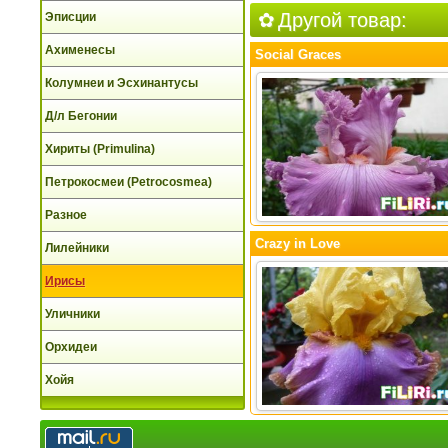
Другой товар:
Эписции
Ахименесы
Social Graces
Колумнеи и Эсхинантусы
Д/л Бегонии
Хириты (Primulina)
Петрокосмеи (Petrocosmea)
Разное
Crazy in Love
Лилейники
Ирисы
Уличники
Орхидеи
Хойя