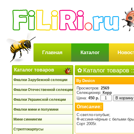
Главная
Каталог
Новос
Каталог товаров
:
Каталог товаров
Фиалки Зарубежной селекции
By Desicn
Просмотров:
2569
Фиалки Отечественной селекции
Селекционер:
Керр
Цена:
450 р.
Фиалки Украинской селекции
Описание:
Фиалки мини и полумини
С-светло-голубые;
Ф-иссиня-чёрные с белыми бры
Мини синнингии
Сорт 2005г.
Стрептокарпусы