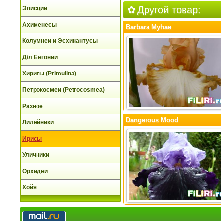
Другой товар:
Эписции
Ахименесы
Barbara Myhae
Колумнеи и Эсхинантусы
Д/л Бегонии
Хириты (Primulina)
Петрокосмеи (Petrocosmea)
Разное
Dangerous Mood
Лилейники
Ирисы
Уличники
Орхидеи
Хойя