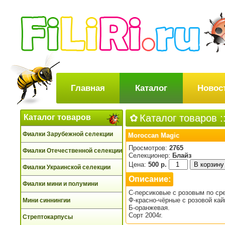
Главная
Каталог
Новос
Каталог товаров
:
Каталог товаров
Фиалки Зарубежной селекции
Moroccan Magic
Просмотров:
2765
Фиалки Отечественной селекции
Селекционер:
Блайз
Цена:
500 р.
Фиалки Украинской селекции
Описание:
Фиалки мини и полумини
С-персиковые с розовым по ср
Ф-красно-чёрные с розовой кай
Мини синнингии
Б-оранжевая.
Сорт 2004г.
Стрептокарпусы