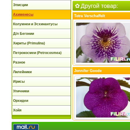
Другой товар:
Эписции
Ахименесы
Tetra Verschaffelt
Колумнеи и Эсхинантусы
Д/л Бегонии
Хириты (Primulina)
Петрокосмеи (Petrocosmea)
Разное
Jennifer Goode
Лилейники
Ирисы
Уличники
Орхидеи
Хойя