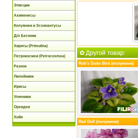
Эписции
Ахименесы
Колумнеи и Эсхинантусы
Д/л Бегонии
Хириты (Primulina)
Другой товар:
Петрокосмеи (Petrocosmea)
Rob's Dodo Bird (полумини)
Разное
Лилейники
Ирисы
Уличники
Орхидеи
Хойя
Rad Doll (полумини)