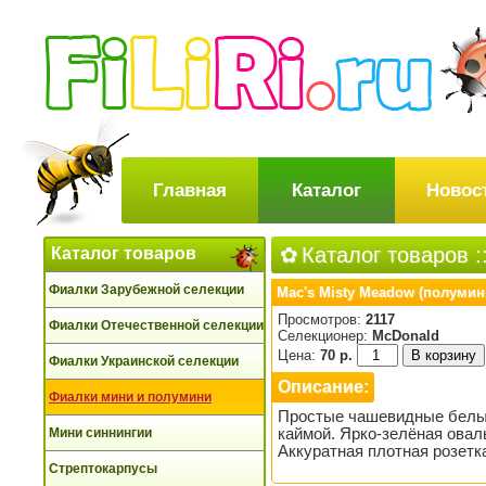
Главная
Каталог
Новос
Каталог товаров
:
Каталог товаров
Фиалки Зарубежной селекции
Mac's Misty Meadow (полумин
Просмотров:
2117
Фиалки Отечественной селекции
Селекционер:
McDonald
Цена:
70 р.
Фиалки Украинской селекции
Описание:
Фиалки мини и полумини
Простые чашевидные белые
Мини синнингии
каймой. Ярко-зелёная овал
Аккуратная плотная розетк
Стрептокарпусы