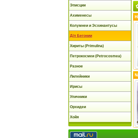
Эписции
Ахименесы
H
Колумнеи и Эсхинантусы
Д/л Бегонии
Хириты (Primulina)
Петрокосмеи (Petrocosmea)
Разное
N
Лилейники
Ирисы
Уличники
Орхидеи
Хойя