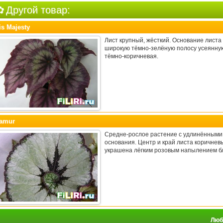
Другой товар:
is Majesty
Лист крупный, жёсткий. Основание листа
широкую тёмно-зелёную полосу усеянную
тёмно-коричневая.
amur
Средне-рослое растение с удлинёнными 
основания. Центр и край листа коричне
украшена лёгким розовым напылением бл
Люби