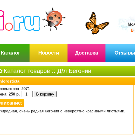
Моя
В 
Каталог
Новости
Доставка
Отзыв
Каталог товаров
::
Д/л Бегонии
hlorosticta
росмотров:
2071
ена:
250 р.
писание:
риродная, очень редкая бегония с невероятно красивыми листьями.