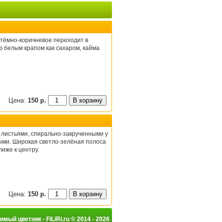
 тёмно-коричневое переходит в
 белым крапом как сахаром, кайма
Цена:
150 р.
листьями, спирально-закрученными у
выми. Широкая светло-зелёная полоса
иже к центру.
Цена:
150 р.
мый цветник - FiLiRi.ru © 2014 - 2026