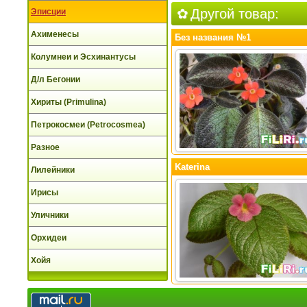
Другой товар:
Эписции
Ахименесы
Без названия №1
Колумнеи и Эсхинантусы
Д/л Бегонии
Хириты (Primulina)
Петрокосмеи (Petrocosmea)
Разное
Katerina
Лилейники
Ирисы
Уличники
Орхидеи
Хойя