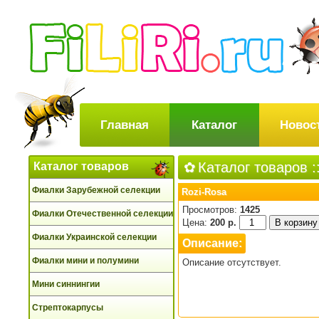
Главная
Каталог
Новос
Каталог товаров
:
Каталог товаров
Фиалки Зарубежной селекции
Rozi-Rosa
Просмотров:
1425
Фиалки Отечественной селекции
Цена:
200 р.
Фиалки Украинской селекции
Описание:
Фиалки мини и полумини
Описание отсутствует.
Мини синнингии
Стрептокарпусы