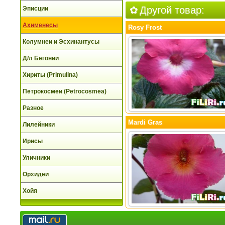
Другой товар:
Эписции
Ахименесы
Rosy Frost
Колумнеи и Эсхинантусы
Д/л Бегонии
Хириты (Primulina)
Петрокосмеи (Petrocosmea)
Разное
Mardi Gras
Лилейники
Ирисы
Уличники
Орхидеи
Хойя