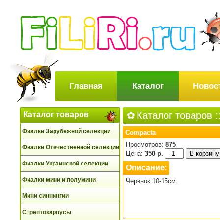
Главная
Каталог
Новос
Каталог товаров
:
Каталог товаров
Фиалки Зарубежной селекции
Compacta
Просмотров:
875
Фиалки Отечественной селекции
Цена:
350 р.
Фиалки Украинской селекции
Описание:
Фиалки мини и полумини
Черенок 10-15см.
Мини синнингии
Стрептокарпусы