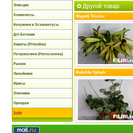
Другой товар:
Эписции
Ахименесы
Wagetti Tricolor
Колумнеи и Эсхинантусы
Д/л Бегонии
Хириты (Primulina)
Петрокосмеи (Petrocosmea)
Разное
Mathilde Splash
Лилейники
Ирисы
Уличники
Орхидеи
Хойя