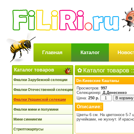
Главная
Каталог
Новос
Каталог товаров
:
Каталог товаров
Фиалки Зарубежной селекции
Dn-Киевские Каштаны
Просмотров:
997
Фиалки Отечественной селекции
Селекционер:
Д.Денесенко
Цена:
250 р.
Фиалки Украинской селекции
Описание:
Фиалки мини и полумини
Цветы 6 см. На цветоносе 5-7
ручейками, не жухнут. И красн
Мини синнингии
Стрептокарпусы