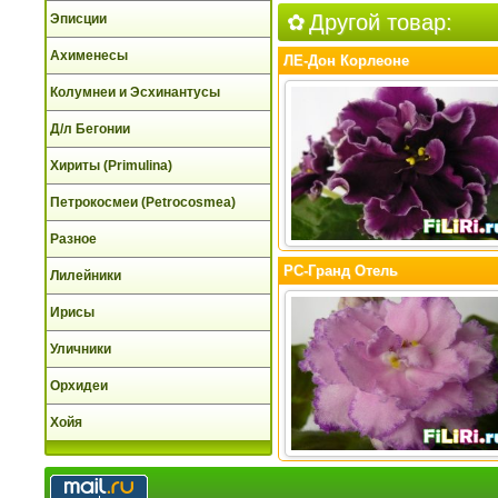
Другой товар:
Эписции
Ахименесы
ЛЕ-Дон Корлеоне
Колумнеи и Эсхинантусы
Д/л Бегонии
Хириты (Primulina)
Петрокосмеи (Petrocosmea)
Разное
РС-Гранд Отель
Лилейники
Ирисы
Уличники
Орхидеи
Хойя