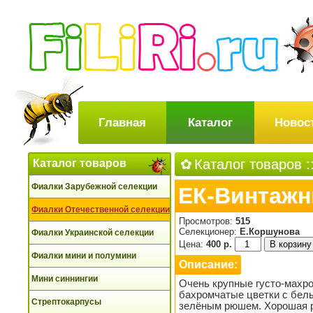
Главная
Каталог
Новос
Каталог товаров
:
Каталог товаров
Фиалки Зарубежной селекции
ЕК-Винтажн
Фиалки Отечественной селекции
Просмотров:
515
Селекционер:
Е.Коршунова
Фиалки Украинской селекции
Цена:
400 р.
Фиалки мини и полумини
Описание:
Мини синнингии
Очень крупные густо-махро
бахромчатые цветки с бел
Стрептокарпусы
зелёным рюшем. Хорошая р