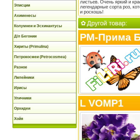
листьев. Очень яркий и кр
Эписции
легендарные сорта роз, ко
и роскошь!
Ахименесы
Другой товар:
Колумнеи и Эсхинантусы
РМ-Прима 
Д/л Бегонии
Хириты (Primulina)
Петрокосмеи (Petrocosmea)
Разное
Лилейники
Ирисы
Уличники
L VOMP1
Орхидеи
Хойя