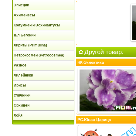
Эписции
Ахименесы
Колумнеи и Эсхинантусы
Д/л Бегонии
Хириты (Primulina)
Другой товар:
Петрокосмеи (Petrocosmea)
НК-Эклектика
Разное
Лилейники
Ирисы
Уличники
Орхидеи
Хойя
РС-Юная Царица