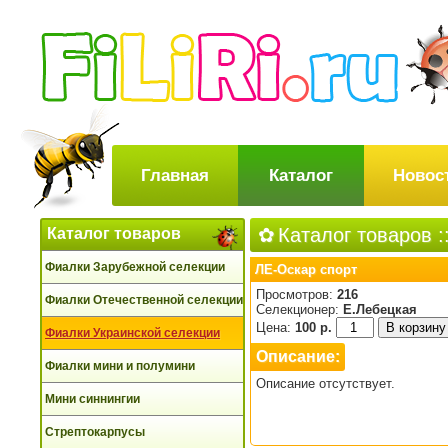
Главная
Каталог
Новос
Каталог товаров
:
Каталог товаров
Фиалки Зарубежной селекции
ЛЕ-Оскар спорт
Просмотров:
216
Фиалки Отечественной селекции
Селекционер:
Е.Лебецкая
Цена:
100 р.
Фиалки Украинской селекции
Описание:
Фиалки мини и полумини
Описание отсутствует.
Мини синнингии
Стрептокарпусы