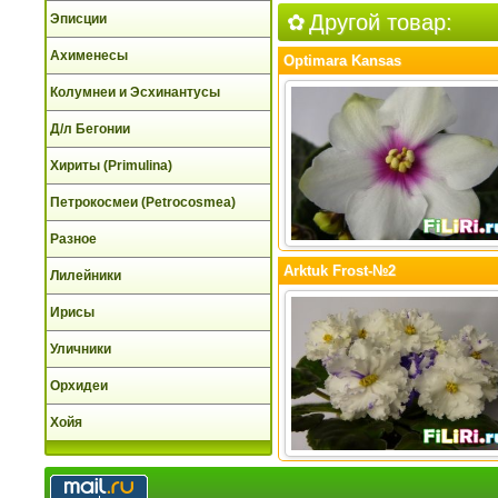
Другой товар:
Эписции
Ахименесы
Optimara Kansas
Колумнеи и Эсхинантусы
Д/л Бегонии
Хириты (Primulina)
Петрокосмеи (Petrocosmea)
Разное
Arktuk Frost-№2
Лилейники
Ирисы
Уличники
Орхидеи
Хойя