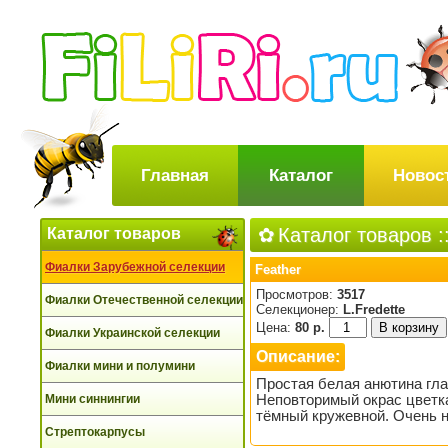
Главная
Каталог
Новос
Каталог товаров
:
Каталог товаров
Фиалки Зарубежной селекции
Feather
Просмотров:
3517
Фиалки Отечественной селекции
Селекционер:
L.Fredette
Цена:
80 р.
Фиалки Украинской селекции
Описание:
Фиалки мини и полумини
Простая белая анютина гла
Мини синнингии
Неповторимый окрас цветк
тёмный кружевной. Очень 
Стрептокарпусы