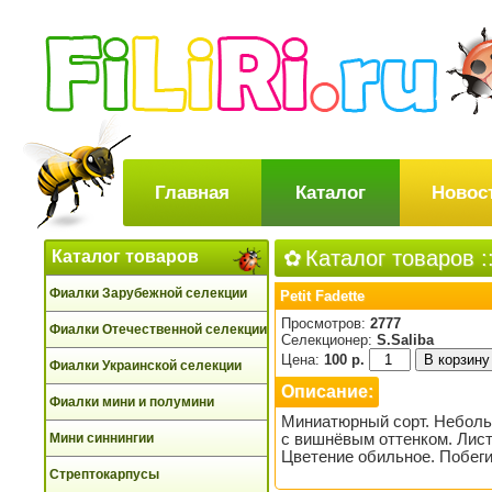
Главная
Каталог
Новос
Каталог товаров
:
Каталог товаров
Фиалки Зарубежной селекции
Petit Fadette
Просмотров:
2777
Фиалки Отечественной селекции
Селекционер:
S.Saliba
Цена:
100 р.
Фиалки Украинской селекции
Описание:
Фиалки мини и полумини
Миниатюрный сорт. Неболь
Мини синнингии
с вишнёвым оттенком. Лист
Цветение обильное. Побег
Стрептокарпусы