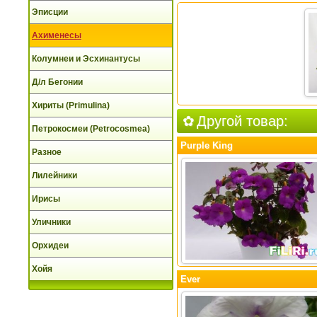
Эписции
Ахименесы
Колумнеи и Эсхинантусы
Д/л Бегонии
Хириты (Primulina)
Другой товар:
Петрокосмеи (Petrocosmea)
Purple King
Разное
Лилейники
Ирисы
Уличники
Орхидеи
Хойя
Ever