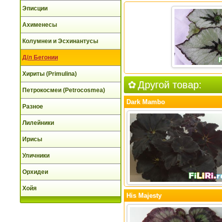
Эписции
Ахименесы
Колумнеи и Эсхинантусы
Д/л Бегонии
Хириты (Primulina)
Другой товар:
Петрокосмеи (Petrocosmea)
Dark Mambo
Разное
Лилейники
Ирисы
Уличники
Орхидеи
Хойя
His Majesty