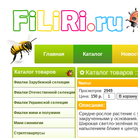
Главная
Каталог
Новос
Каталог товаров
:
Каталог товаров
Фиалки Зарубежной селекции
Namur
Просмотров:
2949
Фиалки Отечественной селекции
Цена:
150 р.
Фиалки Украинской селекции
Описание:
Фиалки мини и полумини
Средне-рослое растение с
закрученными у основания.
Мини синнингии
Широкая светло-зелёная п
напылением ближе к центру
Стрептокарпусы