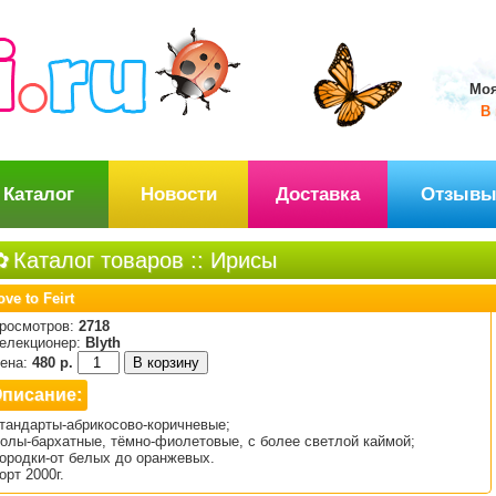
Моя
В 
Каталог
Новости
Доставка
Отзыв
Каталог товаров
::
Ирисы
ove to Feirt
росмотров:
2718
елекционер:
Blyth
ена:
480 р.
писание:
тандарты-абрикосово-коричневые;
олы-бархатные, тёмно-фиолетовые, с более светлой каймой;
ородки-от белых до оранжевых.
орт 2000г.