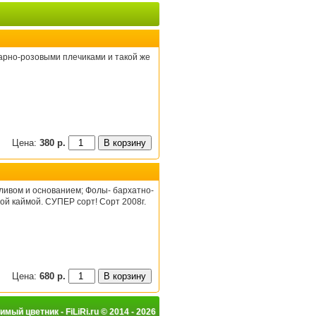
тарно-розовыми плечиками и такой же
Цена:
380 р.
ивом и основанием; Фолы- бархатно-
ой каймой. СУПЕР сорт! Сорт 2008г.
Цена:
680 р.
мый цветник - FiLiRi.ru © 2014 - 2026