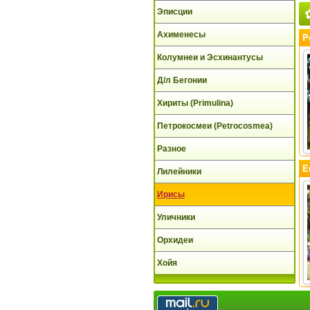
Эписции
Ахименесы
P
Колумнеи и Эсхинантусы
Д/л Бегонии
Хириты (Primulina)
Петрокосмеи (Petrocosmea)
Разное
E
Лилейники
Ирисы
Уличники
Орхидеи
Хойя