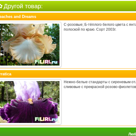
Другой товар:
eaches and Dreams
С-розовые; Б-тёплого белого цвета с ян
полоской по краю. Сорт 2003г.
rratica
Нежно-белые стандарты с сиреневым отл
сливовые с прекрасной розово-фиолетов
Люби