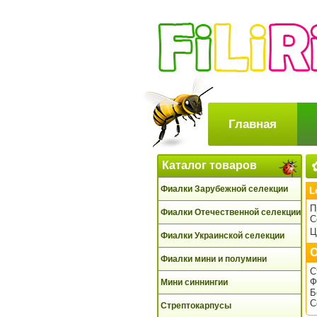
Главная
Каталог товаров
Фиалки Зарубежной селекции
L
П
Фиалки Отечественной селекции
С
Ц
Фиалки Украинской селекции
О
Фиалки мини и полумини
С
Ф
Мини синнингии
Б
С
Стрептокарпусы