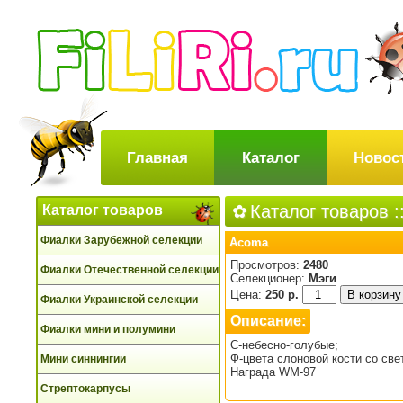
Главная
Каталог
Новос
Каталог товаров
:
Каталог товаров
Фиалки Зарубежной селекции
Acoma
Просмотров:
2480
Фиалки Отечественной селекции
Селекционер:
Мэги
Цена:
250 р.
Фиалки Украинской селекции
Описание:
Фиалки мини и полумини
С-небесно-голубые;
Ф-цвета слоновой кости со св
Мини синнингии
Награда WM-97
Стрептокарпусы