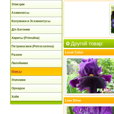
Эписции
Ахименесы
Колумнеи и Эсхинантусы
Д/л Бегонии
Хириты (Primulina)
Другой товар:
Петрокосмеи (Petrocosmea)
Local Color
Разное
Лилейники
Ирисы
Уличники
Орхидеи
Хойя
Line Drive