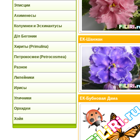
Эписции
Ахименесы
Колумнеи и Эсхинантусы
Д/л Бегонии
ЕК-Шанжан
Хириты (Primulina)
Петрокосмеи (Petrocosmea)
Разное
Лилейники
Ирисы
Уличники
ЕК-Бубновая Дама
Орхидеи
Хойя