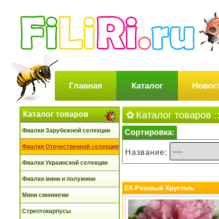
Главная
Каталог
Новос
Каталог товаров
:
Каталог товаров
Фиалки Зарубежной селекции
Сортировка:
Фиалки Отечественной селекции
Название:
Фиалки Украинской селекции
Фиалки мини и полумини
ЕК-Розовый Хрусталь
Мини синнингии
Стрептокарпусы