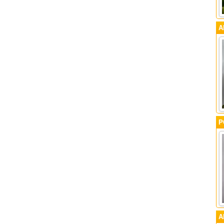
А
Р
А