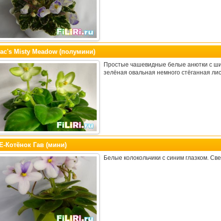
ac's Misty Meadow (полумини)
Простые чашевидные белые анютки с шир
зелёная овальная немного стёганная лис
Е-Котёнок Гав (мини)
Белые колокольчики с синим глазком. Св