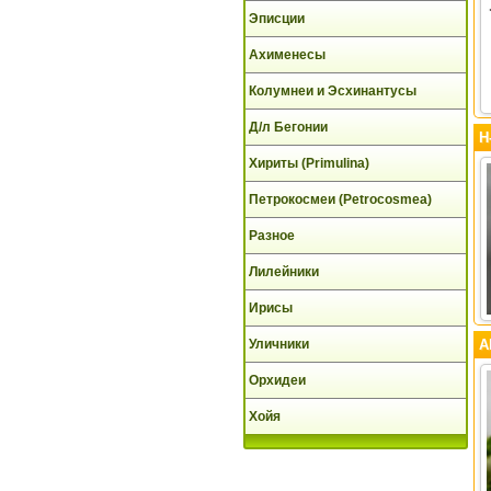
Эписции
Ахименесы
Колумнеи и Эсхинантусы
Д/л Бегонии
Н
Хириты (Primulina)
Петрокосмеи (Petrocosmea)
Разное
Лилейники
Ирисы
Уличники
А
Орхидеи
Хойя