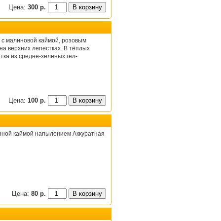
Цена:
300 р.
с малиновой каймой, розовым
а верхних лепестках. В тёплых
тка из средне-зелёных гел-
Цена:
100 р.
нной каймой напылением Аккуратная
Цена:
80 р.