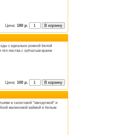
Цена:
180 р.
зды с идеально ровной белой
 гёл-листва с зубчатым краем.
Цена:
100 р.
тьями и салатовой "звездочкой" и
ийной малиновой каймой и белым