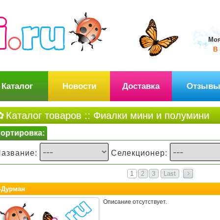
Моя
В 
Каталог
Новости
Доставка
Отзыв
Каталог товаров
:: Фиалки мини и полумини
ортировка:
Название:
Селекционер:
1
2
3
Last
-Дурман
Описание отсутствует.