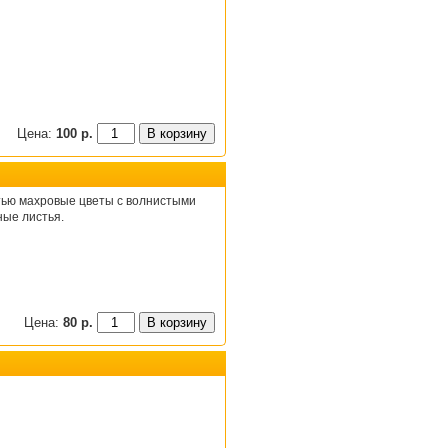
Цена:
100 р.
тью махровые цветы с волнистыми
ные листья.
Цена:
80 р.