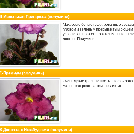
В-Маленькая Принцесса (полумини)
Махровые белые гофрированные звёзды 
глазком и зеленым прерывистым рюшем н
условиях глазок становится больше. Розе
листьев.Полумини.
С-Премиум (полумини)
Очень яркие красные цветы с гофрирова
маленькая розетка темных листик
В-Девочка с Незабудками (полумини)