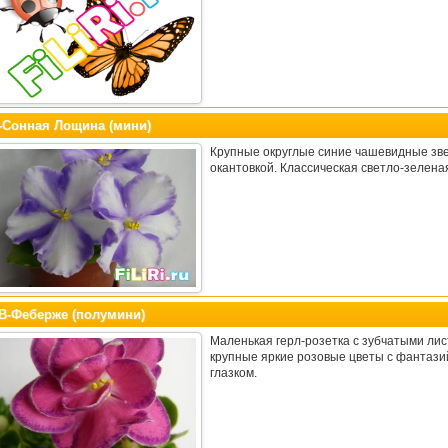
-Сонная Лощина (мини)
Крупные округлые синие чашевидные зве
окантовкой. Классическая светло-зеленая
В-Феберже (полумини)
Маленькая герл-розетка с зубчатыми лис
крупные яркие розовые цветы с фантаз
глазком.