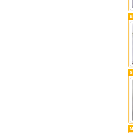
B
S
M