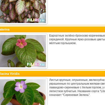
aterina
Бархатные зелёно-бронзово-коричневые 
серединой. Крупные ярко-розовые цветы
жёлтым горлышком.
ilacina Viridis
Листья крупные, опушенные, мелкозубча
украшенные по центральным жилкам све
лавандово-сиреневые с белым горлом, у в
лепестков зубчатые. Название сорта "Lila
означает "Сиреневая Зелень".