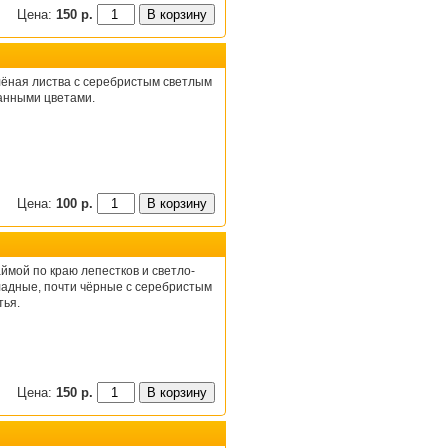
Цена:
150 р.
ёная листва с серебристым светлым
анными цветами.
Цена:
100 р.
ймой по краю лепестков и светло-
адные, почти чёрные с серебристым
тья.
Цена:
150 р.