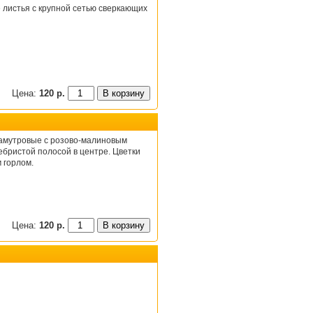
листья с крупной сетью сверкающих
Цена:
120 р.
ламутровые с розово-малиновым
бристой полосой в центре. Цветки
 горлом.
Цена:
120 р.