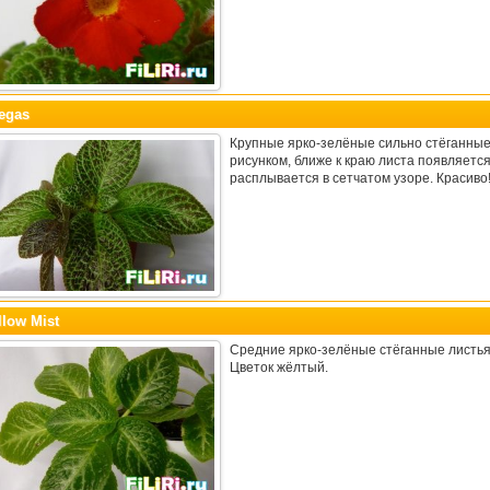
egas
Крупные ярко-зелёные сильно стёганные
рисунком, ближе к краю листа появляетс
расплывается в сетчатом узоре. Красиво
llow Mist
Средние ярко-зелёные стёганные листья
Цветок жёлтый.