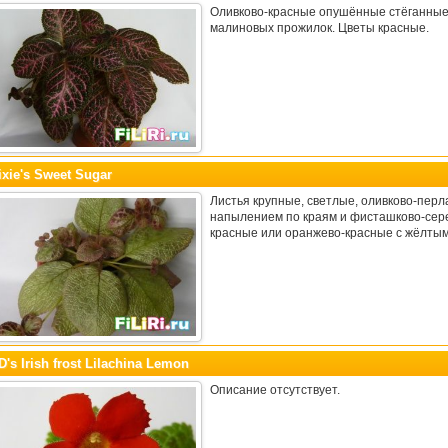
Оливково-красные опушённые стёганные 
малиновых прожилок. Цветы красные.
ixie's Sweet Sugar
Листья крупные, светлые, оливково-пер
напылением по краям и фисташково-сере
красные или оранжево-красные с жёлтым
D's Irish frost Lilachina Lemon
Описание отсутствует.