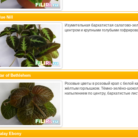
lue Nill
Изумительная бархатистая салатово-зел
центром и крупными голубыми гофриров
tar of Bethlehem
Розовые цветы в розовый крап с белой ка
жёлтым горлышком. Тёмно-зелёно-шокол
напылением по центру, бархатистые лис
alay Ebony