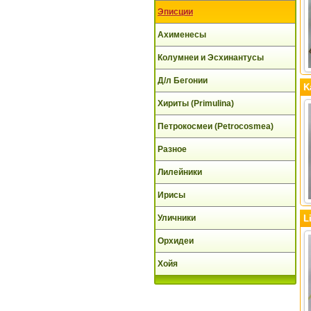
Эписции
Ахименесы
Колумнеи и Эсхинантусы
Д/л Бегонии
K
Хириты (Primulina)
Петрокосмеи (Petrocosmea)
Разное
Лилейники
Ирисы
Уличники
L
Орхидеи
Хойя