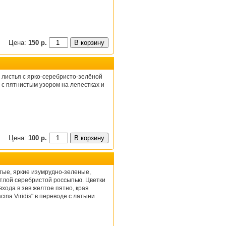
Цена:
150 р.
листья с ярко-серебристо-зелёной
 с пятнистым узором на лепестках и
Цена:
100 р.
тые, яркие изумрудно-зеленые,
тлой серебристой россыпью. Цветки
хода в зев желтое пятно, края
cina Viridis" в переводе с латыни