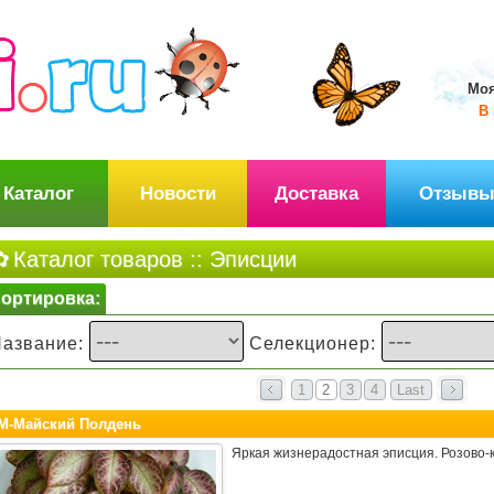
Моя
В 
Каталог
Новости
Доставка
Отзыв
Каталог товаров
:: Эписции
ортировка:
Название:
Селекционер:
1
2
3
4
Last
М-Майский Полдень
Яркая жизнерадостная эписция. Розово-