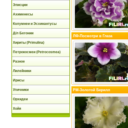
Эписции
Ахименесы
Колумнеи и Эсхинантусы
Д/л Бегонии
ЛФ-Посмотри в Глаза
Хириты (Primulina)
Петрокосмеи (Petrocosmea)
Разное
Лилейники
Ирисы
Уличники
РМ-Золотой Берилл
Орхидеи
Хойя